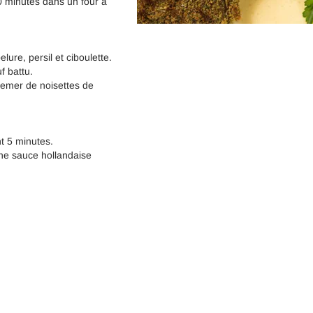
0 minutes dans un four à
re, persil et ciboulette.
f battu.
semer de noisettes de
t 5 minutes.
une sauce hollandaise