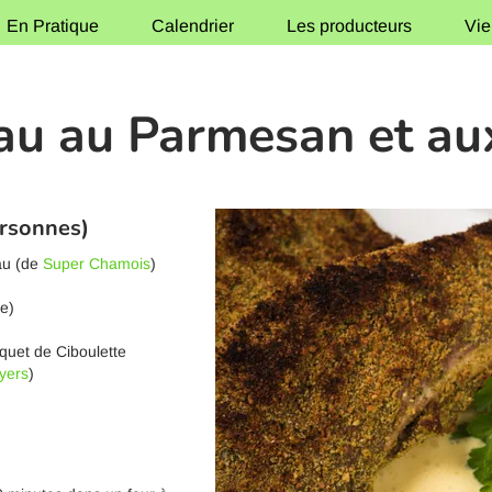
En Pratique
Calendrier
Les producteurs
Vie
au au Parmesan et au
ersonnes)
au (de
Super Chamois
)
te)
quet de Ciboulette
yers
)