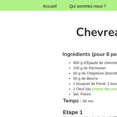
Accueil
Qui sommes nous ?
Chevre
Ingrédients (pour 6 p
800 g d’Épaule de chevre
100 g de Parmesan
50 g de Chapelure (biscot
50 g de Beurre
1 bouquet de Persil, 1 bou
1 Oeuf (du
champ des pro
Sel, Poivre
Temps
:
60 mn
Etape 1